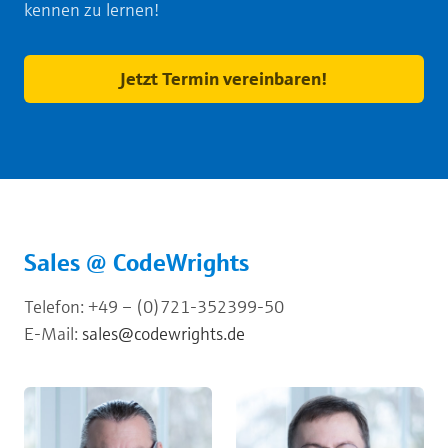
kennen zu lernen!
Jetzt Termin vereinbaren!
Sales @ CodeWrights
Telefon: +49 – (0)721-352399-50
E-Mail:
sales@codewrights.de