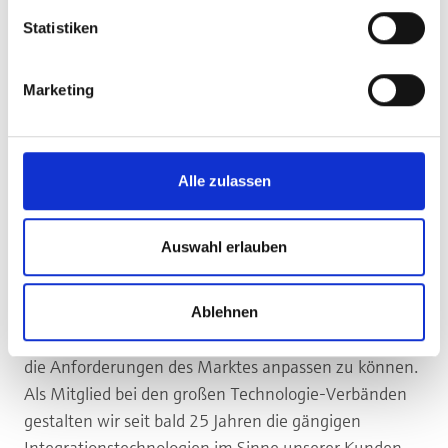
Statistiken
ÜBER UNS
Was uns ausmacht!
Marketing
Am Standort in Karlsruhe haben wir ein stark
aufgestelltes, internationales Team aus erfahrenen
Alle zulassen
Beratern und Software-Entwicklern und setzen nicht
nur auf technologische Expertise, sondern auch auf
Auswahl erlauben
Leidenschaft und Spaß an unserer Arbeit.
Mit langjähriger Erfahrung und umfangreichem
Know-How unterstützen wir unsere Kunden dabei,
Ablehnen
ihre Geräte weiter zu entwickeln und sich schnell an
die Anforderungen des Marktes anpassen zu können.
Als Mitglied bei den großen Technologie-Verbänden
gestalten wir seit bald 25 Jahren die gängigen
Integrationstechnologien im Sinne unserer Kunden